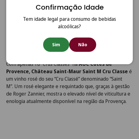
Monastrell e Cabernet,
entre outras, são cultivadas
Confirmação Idade
seguindo princípios orgânicos e sem produtos químicos
Tem idade legal para consumo de bebidas
que possam prejudicar o equilíbrio natural do terroir. Na
alcoólicas?
adega, as uvas selecionadas e desengaçadas são
suavemente esmagadas e sofrem uma curta
maceração. A fermentação é realizada com leveduras
Sim
Não
nativas em cubas de inox com temperatura controlada.
Com apenas 18 “Crus Classés” na
AOC Côtes de
Provence, Château Saint-Maur Saint M Cru Classe
é
um vinho rosé do seu “Cru Classé” denominado “Saint
M”. Um rosé elegante e requintado que, graças à gestão
de Roger Zannier, mostra o elevado nível de viticultura e
enologia atualmente disponível na região da Provença.