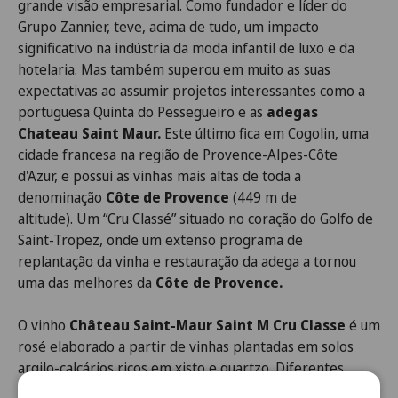
grande visão empresarial. Como fundador e líder do
Grupo Zannier, teve, acima de tudo, um impacto
significativo na indústria da moda infantil de luxo e da
hotelaria. Mas também superou em muito as suas
expectativas ao assumir projetos interessantes como a
portuguesa Quinta do Pessegueiro e as
adegas
Chateau Saint Maur.
Este último fica em Cogolin, uma
cidade francesa na região de Provence-Alpes-Côte
d'Azur, e possui as vinhas mais altas de toda a
denominação
Côte de Provence
(449 m de
altitude). Um “Cru Classé” situado no coração do Golfo de
Saint-Tropez, onde um extenso programa de
replantação da vinha e restauração da adega a tornou
uma das melhores da
Côte de Provence.
O vinho
Château Saint-Maur Saint M Cru Classe
é um
rosé elaborado a partir de vinhas plantadas em solos
argilo-calcários ricos em xisto e quartzo. Diferentes
variedades de uvas como
Cinsault, Grenache, Syrah,