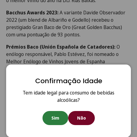
o melhor vinho do ano na D.O. Rías Baixas.
Bacchus Awards 2023:
A variante Davide Observador
2022 (um blend de Albariño e Godello) recebeu o
prestigiado Gran Baco de Oro (Great Golden Bacchus)
com uma pontuação de 93 pontos.
Prémios Baco (Unión Española de Catadores):
O
enólogo responsável, Pablo Estévez, foi nomeado o
Melhor Enólogo de Vinhos Jovens de Espanha
consecutivamente entre 2019 e 2025, abrangendo o
período de produção da colheita de 2022.
Confirmação Idade
Guía Peñín:
Historicamente, os vinhos desta adega
Tem idade legal para consumo de bebidas
recebem pontuações elevadas (frequentemente acima
alcoólicas?
de 90 pontos), sendo elogiados pela sua frescura e
equilíbrio.
Sim
Não