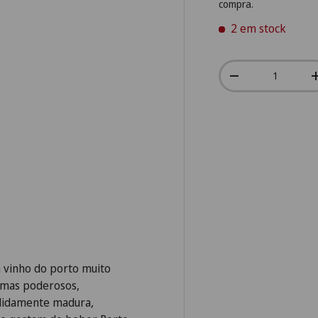
compra.
2 em stock
Qtd.
-
m vinho do porto muito
omas poderosos,
cididamente madura,