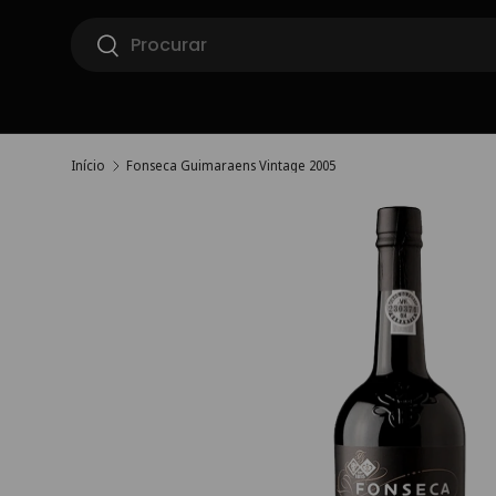
Pesquisar
Ir para o conteúdo
Pesquisar
Início
Fonseca Guimaraens Vintage 2005