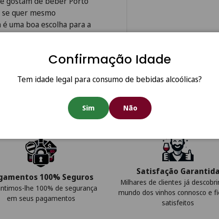
ue gostam de beber Porto
s, se quer mesmo
a é uma boa escolha para a
tá há mais de 15 anos em sua
Confirmação Idade
Tem idade legal para consumo de bebidas alcoólicas?
Sim
Não
Satisfação Garantid
gamentos 100% Seguros
Milhares de clientes já descobr
ntimos-lhe 100% de segurança
mundo dos vinhos connosco e f
em seus pagamentos
satisfeitos