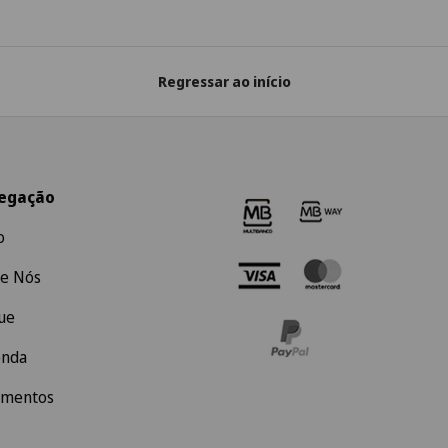
Regressar ao início
egação
o
e Nós
ue
enda
amentos