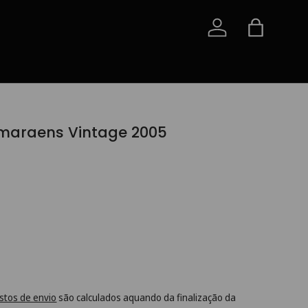
Iniciar sessão
Saco
maraens Vintage 2005
stos de envio
são calculados aquando da finalização da