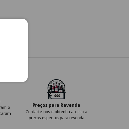
a
Preços para Revenda
iram o
Contacte-nos e obtenha acesso a
icaram
preços especiais para revenda