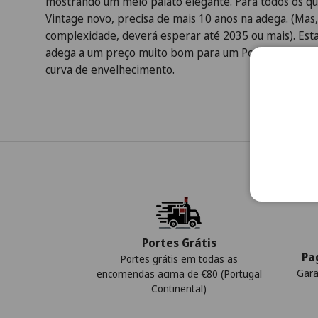
mostrando um meio palato elegante. Para todos os q
Vintage novo, precisa de mais 10 anos na adega. (Ma
complexidade, deverá esperar até 2035 ou mais). Est
adega a um preço muito bom para um Porto que já es
curva de envelhecimento.
Portes Grátis
Pa
Portes grátis em todas as
Gara
encomendas acima de €80 (Portugal
Continental)