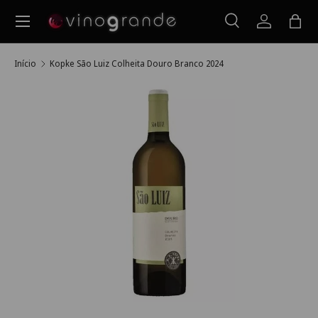
Menu
Ir para o conteúdo
Pesquisar
Iniciar ses
Saco
Pesquisar
Pesquisar
Início
Kopke São Luiz Colheita Douro Branco 2024