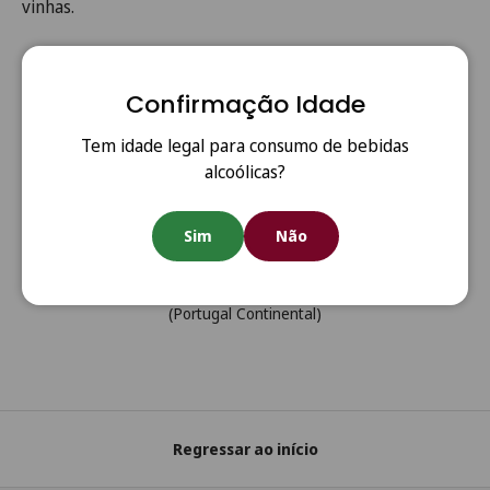
vinhas.
Confirmação Idade
Tem idade legal para consumo de bebidas
alcoólicas?
Sim
Não
Anterior
Segui
Portes Grátis
Portes grátis em todas as encomendas acima de €80
(Portugal Continental)
Regressar ao início