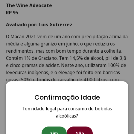
The Wine Advocate
RP 95
Avaliado por: Luis Gutiérrez
O Macán 2021 vem de um ano com precipitação acima da
média e alguma granizo em junho, o que reduziu os
rendimentos, mas com bom tempo durante a colheita.
Contém 1% de Graciano. Tem 14,5% de álcool, pH de 3,8
e cinco gramas de acidez. Neste ano, utilizaram 100% de
leveduras indígenas, e o élevage foi feito em barricas
novas (50%) e tonéis de carvalho de 4.000 litros, com
duração de 12 meses, seguido de mais seis meses em
cubas de carvalho de 20.000 litros.
Confirmação Idade
É um vinho sério, harmonioso e sutil, mais elegante que
Tem idade legal para consumo de bebidas
qualquer safra anterior, refletindo a frescura do ano. É
alcoólicas?
bem estruturado, muito proporcional, com equilíbrio,
frescor e taninos abundantes, porém finos. É uma das
Sim
Não