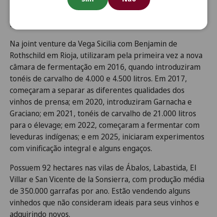
melhores, senão a melhor safra até hoje. Foram
produzidas 112.755 garrafas, 3.354 magnums e alguns
formatos maiores. Engarrafado em agosto de 2023.
Na joint venture da Vega Sicilia com Benjamin de
Rothschild em Rioja, utilizaram pela primeira vez a nova
câmara de fermentação em 2016, quando introduziram
tonéis de carvalho de 4.000 e 4.500 litros. Em 2017,
começaram a separar as diferentes qualidades dos
vinhos de prensa; em 2020, introduziram Garnacha e
Graciano; em 2021, tonéis de carvalho de 21.000 litros
para o élevage; em 2022, começaram a fermentar com
leveduras indígenas; e em 2025, iniciaram experimentos
com vinificação integral e alguns engaços.
Possuem 92 hectares nas vilas de Ábalos, Labastida, El
Villar e San Vicente de la Sonsierra, com produção média
de 350.000 garrafas por ano. Estão vendendo alguns
vinhedos que não consideram ideais para seus vinhos e
adquirindo novos.