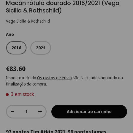
Macán rótulo dourado 2016/2021 (Vega
Sicilia & Rothschild)
Vega Sicilia & Rothschild
Ano
2016
2021
€83.60
Imposto incluído
Os custos de envio
são calculados aquando da
finalização da compra.
3 em stock
Qtd.
Adicionar ao carrinho
-
+
97 pontos Tim Atkin 2021, 96 pontos James