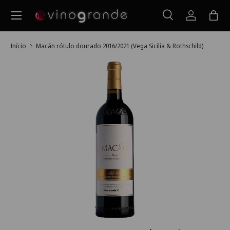
Menu
Ir para o conteúdo
Pesquisar
Iniciar ses
Saco
Pesquisar
Pesquisar
Início
Macán rótulo dourado 2016/2021 (Vega Sicilia & Rothschild)