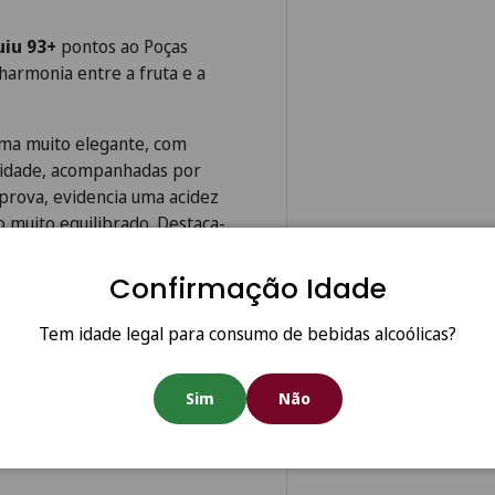
uiu 93+
pontos ao Poças
harmonia entre a fruta e a
oma muito elegante, com
alidade, acompanhadas por
 prova, evidencia uma acidez
o muito equilibrado. Destaca-
recisão e finesse. O final é
um subtil apontamento fumado.
Confirmação Idade
que o vinho apresenta
Tem idade legal para consumo de bebidas alcoólicas?
 apontando para uma guarda
Sim
Não