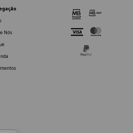
egação
o
e Nós
ue
enda
amentos