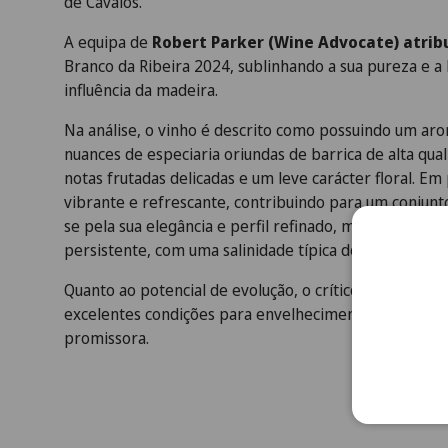
de Cavalos.
A equipa de
Robert Parker (Wine Advocate) atrib
Branco da Ribeira 2024, sublinhando a sua pureza e a 
influência da madeira.
Na análise, o vinho é descrito como possuindo um ar
nuances de especiaria oriundas de barrica de alta qu
notas frutadas delicadas e um leve carácter floral. Em
vibrante e refrescante, contribuindo para um conjunt
se pela sua elegância e perfil refinado, marcado pela p
persistente, com uma salinidade típica do terroir e 
Quanto ao potencial de evolução, o crítico considera 
excelentes condições para envelhecimento em cave,
promissora.