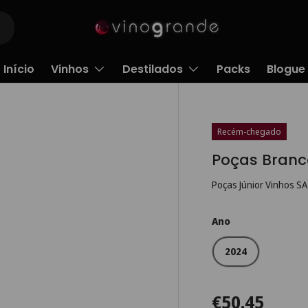
Início
Vinhos
Destilados
Packs
Blogue
Recém-chegado
Poças Branc
Poças Júnior Vinhos S
Ano
2024
€50.45