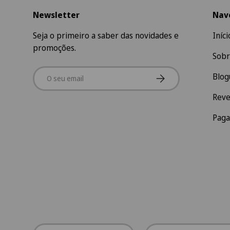
Newsletter
Nav
Seja o primeiro a saber das novidades e
Iníci
promoções.
Sobr
Email
Subscrever
Blog
Rev
Pag
País/Região
Idioma