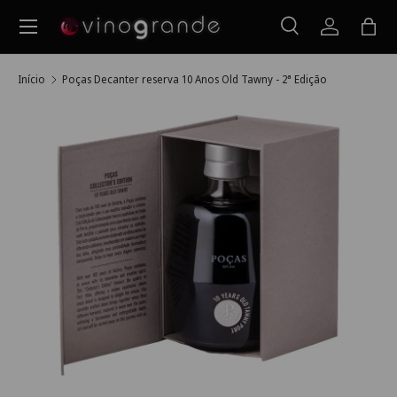
Menu
Ir para o conteúdo
Pesquisar
Iniciar ses
Saco
Pesquisar
Pesquisar
Início
Poças Decanter reserva 10 Anos Old Tawny - 2ª Edição