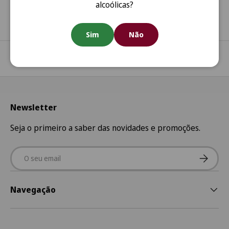
alcoólicas?
Sim
Não
Regressar ao início
Newsletter
Seja o primeiro a saber das novidades e promoções.
Email
Subscre
Navegação