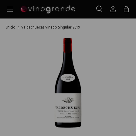
Menu
Ir para o conteúdo
Pesquisar
Iniciar ses
Saco
Pesquisar
Pesquisar
Início
Valdechuecas Viñedo Singular 2019