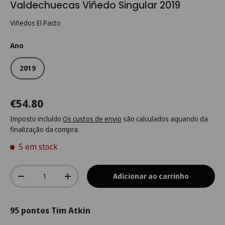
Valdechuecas Viñedo Singular 2019
Viñedos El Pacto
Ano
2019
€54.80
Imposto incluído
Os custos de envio
são calculados aquando da
finalização da compra.
5 em stock
Qtd.
Adicionar ao carrinho
-
+
95 pontos Tim Atkin