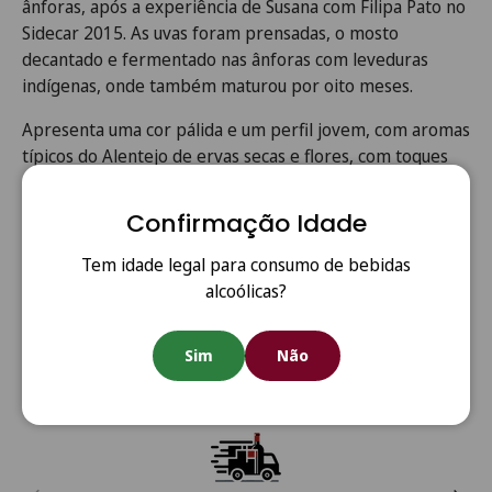
ânforas, após a experiência de Susana com Filipa Pato no
Sidecar 2015. As uvas foram prensadas, o mosto
decantado e fermentado nas ânforas com leveduras
indígenas, onde também maturou por oito meses.
Apresenta uma cor pálida e um perfil jovem, com aromas
típicos do Alentejo de ervas secas e flores, com toques
ligeiramente medicinais e balsâmicos. Tem um teor
alcoólico moderado de 12,5%, pH de 3,22, acidez de 5,8
Confirmação Idade
gramas e um final absolutamente seco. É um vinho
vibrante, limpo e saboroso.
Tem idade legal para consumo de bebidas
alcoólicas?
Sim
Não