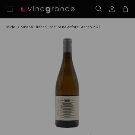
Menu
Ir para o conteúdo
Pesquisar
Iniciar ses
Saco
Pesquisar
Pesquisar
Início
Susana Esteban Procura na Ânfora Branco 2023