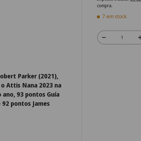
compra.
7 em stock
Qtd.
-
obert Parker (2021),
u o Attis Nana 2023 na
o ano, 93 pontos Guía
e 92 pontos James