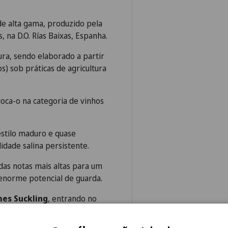
e alta gama, produzido pela
, na D.O. Rías Baixas, Espanha.
ura, sendo elaborado a partir
s) sob práticas de agricultura
loca-o na categoria de vinhos
estilo maduro e quase
dade salina persistente.
as notas mais altas para um
enorme potencial de guarda.
mes Suckling
, entrando no
 Suckling, trata-se de um