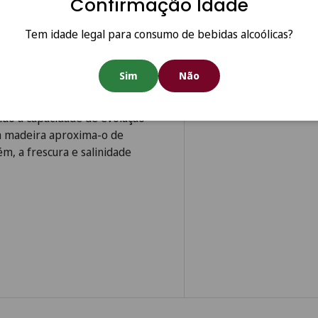
Confirmação Idade
rvas aromáticas quentes,
Tem idade legal para consumo de bebidas alcoólicas?
amêndoas torradas. Na boca,
il e elegante, com caráter
ido, reforçando a harmonia
Sim
Não
ndo a capacidade de evolução
da madeira aproxima-o de
, a frescura e salinidade