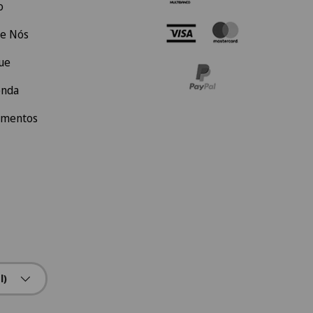
o
e Nós
ue
enda
amentos
l)