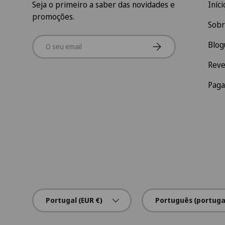
Seja o primeiro a saber das novidades e
Iníci
promoções.
Sobr
Email
Subscrever
Blog
Rev
Pag
País/Região
Idioma
Portugal (EUR €)
Português (portuga