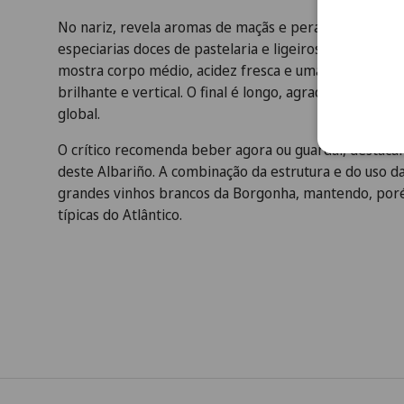
No nariz, revela aromas de maçãs e peras maduras, e
especiarias doces de pastelaria e ligeiros toques de 
mostra corpo médio, acidez fresca e uma textura subt
brilhante e vertical. O final é longo, agradável e sáp
global.
O crítico recomenda beber agora ou guardar, destaca
deste Albariño. A combinação da estrutura e do uso 
grandes vinhos brancos da Borgonha, mantendo, porém
típicas do Atlântico.