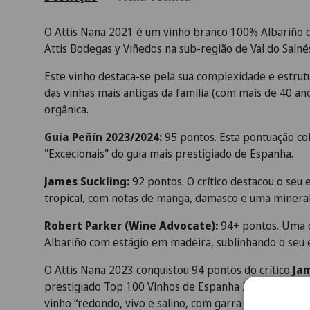
O Attis Nana 2021 é um vinho branco 100% Albariño d
Attis Bodegas y Viñedos na sub-região de Val do Salnés
Este vinho destaca-se pela sua complexidade e estrut
das vinhas mais antigas da família (com mais de 40 ano
orgânica.
Guia Peñín 2023/2024:
95 pontos. Esta pontuação co
"Excecionais" do guia mais prestigiado de Espanha.
James Suckling:
92 pontos. O crítico destacou o seu 
tropical, com notas de manga, damasco e uma minerali
Robert Parker (Wine Advocate):
94+ pontos. Uma d
Albariño com estágio em madeira, sublinhando o seu 
O Attis Nana 2023 conquistou 94 pontos do crítico
Ja
prestigiado Top 100 Vinhos de Espanha 2025. Segundo
vinho “redondo, vivo e salino, com garra e precisão”.