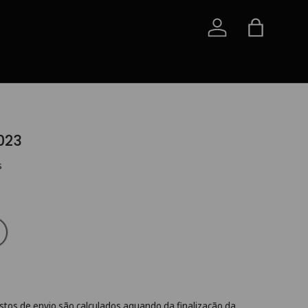
Iniciar sessão
Saco
023
s
stos de envio
são calculados aquando da finalização da