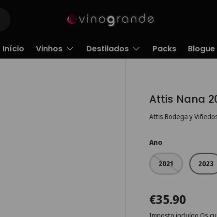
Início
Vinhos
Destilados
Packs
Blogue
Attis Nana 2
Attis Bodega y Viñedo
Ano
2021
2023
€35.90
Imposto incluído
Os cu