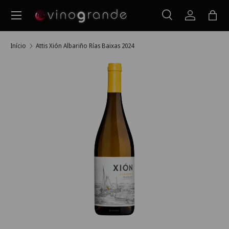
Menu
Ir para o conteúdo
Pesquisar
Iniciar ses
Saco
Pesquisar
Pesquisar
Início
Attis Xión Albariño Rías Baixas 2024