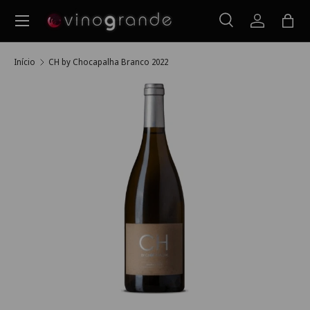
Menu
Ir para o conteúdo
Pesquisar
Iniciar ses
Saco
Pesquisar
Pesquisar
Início
CH by Chocapalha Branco 2022