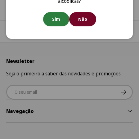
alcoólicas?
Sim
Não
Regressar ao início
Newsletter
Seja o primeiro a saber das novidades e promoções.
Email
Subscre
Navegação