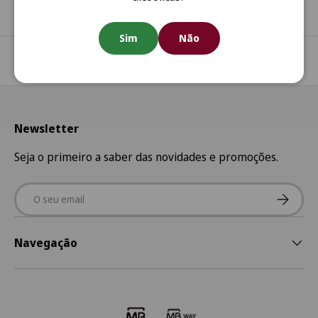
Sim
Não
Regressar ao início
Newsletter
Seja o primeiro a saber das novidades e promoções.
Email
Subscre
Navegação