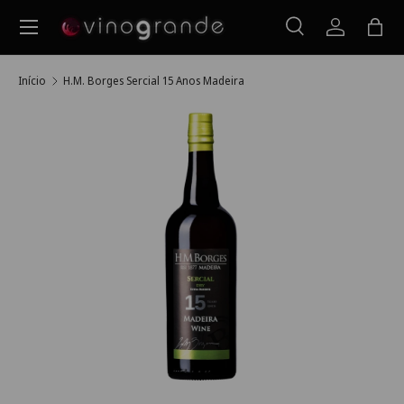
Menu
Ir para o conteúdo
Pesquisar
Iniciar ses
Saco
Pesquisar
Pesquisar
Início
H.M. Borges Sercial 15 Anos Madeira