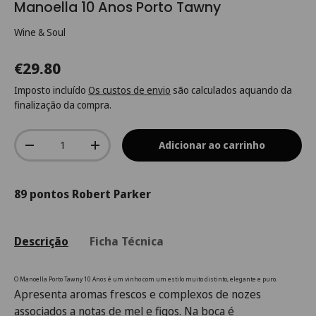
Manoella 10 Anos Porto Tawny
Wine & Soul
€29.80
Imposto incluído
Os custos de envio
são calculados aquando da
finalização da compra.
Qtd.
Adicionar ao carrinho
-
+
89 pontos Robert Parker
Descrição
Ficha Técnica
O Manoella Porto Tawny 10 Anos é um vinho com um estilo muito distinto, elegante e puro.
Apresenta a
romas frescos e complexos de nozes
associados a notas de mel e figos. Na boca é