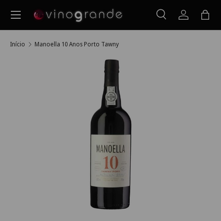
Menu
Ir para o conteúdo
Pesquisar
Iniciar ses
Saco
Pesquisar
Pesquisar
Início
Manoella 10 Anos Porto Tawny