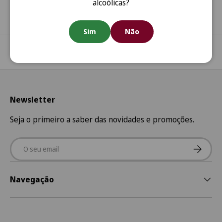
alcoólicas?
Sim
Não
Regressar ao início
Newsletter
Seja o primeiro a saber das novidades e promoções.
Email
Subscre
Navegação