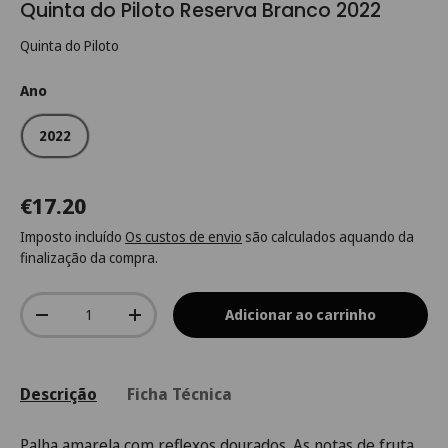
Quinta do Piloto Reserva Branco 2022
Quinta do Piloto
Ano
2022
€17.20
Imposto incluído
Os custos de envio
são calculados aquando da
finalização da compra.
Qtd.
Adicionar ao carrinho
-
+
Descrição
Ficha Técnica
Palha amarela com reflexos dourados. As notas de fruta