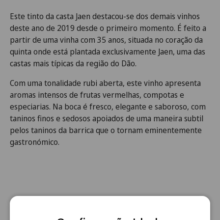
Este tinto da casta Jaen desta
cou-se dos demais vinhos
deste ano de 2019 desde o primeiro momento. É feito a
partir de
uma vinha com 35 anos, situada no coração da
quinta onde está plantada exclusivamente
Jaen, uma das
castas mais típicas da região do Dão.
Com uma tonalidade rubi aberta, este vinho apresenta
aromas intensos de frutas vermelhas, compotas e
especiarias.
Na boca é fresco, elegante e saboroso, com
taninos finos e sedosos apoiados de uma maneira subtil
pelos taninos da barrica que o tornam eminentemente
gastronómico.