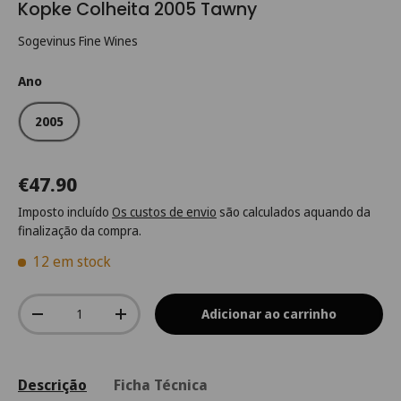
Kopke Colheita 2005 Tawny
Sogevinus Fine Wines
Ano
2005
€47.90
Imposto incluído
Os custos de envio
são calculados aquando da
finalização da compra.
12 em stock
Qtd.
Adicionar ao carrinho
-
+
Descrição
Ficha Técnica