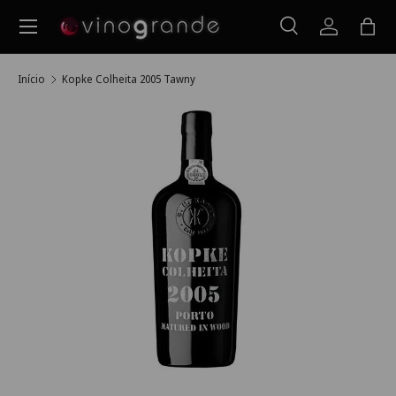
Menu
Ir para o conteúdo
Pesquisar
Iniciar ses
Saco
Pesquisar
Pesquisar
Início
Kopke Colheita 2005 Tawny