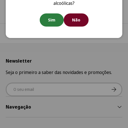
alcoólicas?
Sim
Não
Regressar ao início
Newsletter
Seja o primeiro a saber das novidades e promoções.
Email
Subscre
Navegação