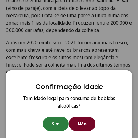
branco de vinha única já é rotulado como Valtuille “El Val”
(vino de paraje), com a ideia de o levar ao topo da
hierarquia, pois trata-se de uma parcela única numa das
zonas mais frias da localidade. Produzem entre 200.000 e
300.000 garrafas, dependendo da colheita.
Após um 2020 muito seco, 2021 foi um ano mais fresco,
com mais chuva e até neve; os brancos apresentam
excelente frescura e os tintos mostram elegância e
finesse. Pode ser a colheita mais fina dos últimos tempos,
comparável a 2018.
Publicado: 10 de agosto de 2023
Confirmação Idade
The Wine Advocate
Tem idade legal para consumo de bebidas
RP 95
alcoólicas?
Avaliado por: Luis Gutiérrez
Sim
Não
O Valtuille La Cova de la Raposa 2021 vem do lieu-dit que
dá nome ao vinho, onde os solos são ricos em areia e que