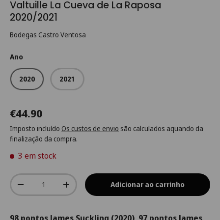
Valtuille La Cueva de La Raposa
2020/2021
Bodegas Castro Ventosa
Ano
2020
2021
€44.90
Imposto incluído
Os custos de envio
são calculados aquando da
finalização da compra.
3 em stock
Qtd.
Adicionar ao carrinho
-
+
98 pontos James Suckling (2020), 97 pontos James