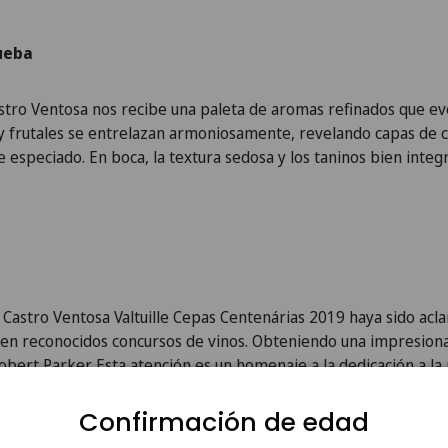
ueba
astro Ventosa nos recibe una paleta de aromas refinados que evo
s y frutales se entrelazan armoniosamente, revelando capas de 
que especiado. En boca, la textura sedosa y los taninos bien inte
Castro Ventosa Valtuille Cepas Centenárias 2019 haya sido acla
en reconocidos concursos de vinos. Obteniendo una impresion
bert Parker. Esta atención es un homenaje a la dedicación a la
 su producción.
Confirmación de edad