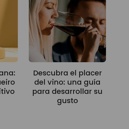
ana:
Descubra el placer
Vi
eiro
del vino: una guía
P
tivo
para desarrollar su
da
gusto