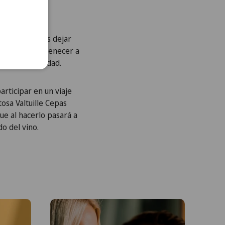
19, no podemos dejar
nvitación a pertenecer a
y la autenticidad.
articipar en un viaje
tosa Valtuille Cepas
que al hacerlo pasará a
o del vino.