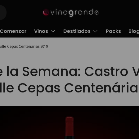
Comenzar
Vinos
Destilados
Packs
Blo
uille Cepas Centenárias 2019
e la Semana: Castro 
ille Cepas Centenária