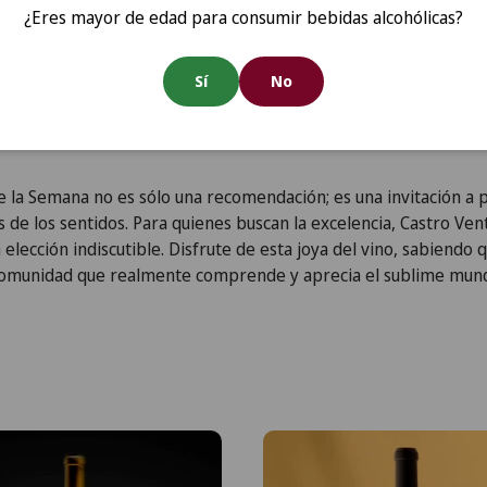
¿Eres mayor de edad para consumir bebidas alcohólicas?
Sí
No
aje sensorial con Castro Ventosa Valtuille Cepas Centenárias 20
idad que confiere esta botella. Esto no es sólo un vino; es una i
astas que comparten el aprecio por la sofisticación, la calidad 
de la Semana no es sólo una recomendación; es una invitación a p
s de los sentidos. Para quienes buscan la excelencia, Castro Ven
elección indiscutible. Disfrute de esta joya del vino, sabiendo 
omunidad que realmente comprende y aprecia el sublime mund