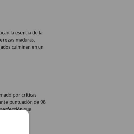
can la esencia de la
cerezas maduras,
grados culminan en un
mado por críticas
ante puntuación de 98
 perfección que