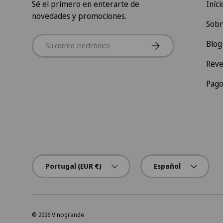
Sé el primero en enterarte de
Iníci
novedades y promociones.
Sobr
Correo electrónico
Suscribirse
Blog
Reve
Pago
País/Región
Idioma
Portugal (EUR €)
Español
© 2026
Vinogrande
.