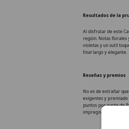
Resultados de la pr
Al disfrutar de este C
región. Notas florale
violetas y un sutil to
final largo y elegante.
Reseñas y premios
No es de extrañar que 
exigentes y premiado 
puntos por parte de Ro
impregna cada fase de