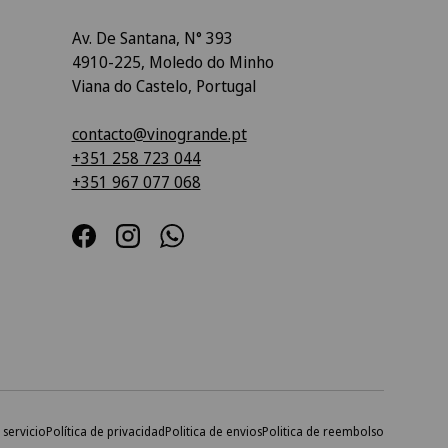
Av. De Santana, N° 393
4910-225, Moledo do Minho
Viana do Castelo, Portugal
contacto@vinogrande.pt
+351 258 723 044
+351 967 077 068
Facebook
Instagram
WhatsApp
servicio
Política de privacidad
Politica de envios
Politica de reembolso