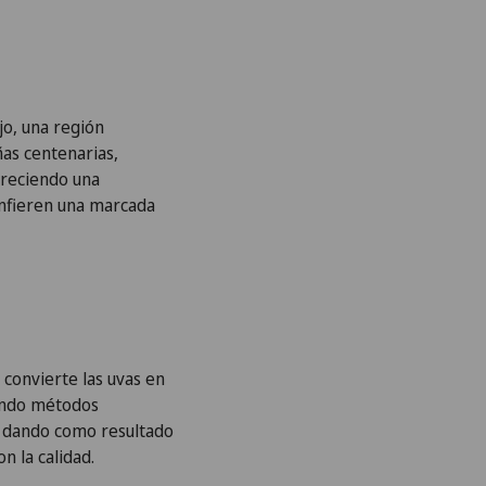
jo, una región
ñas centenarias,
freciendo una
confieren una marcada
 convierte las uvas en
nando métodos
, dando como resultado
n la calidad.