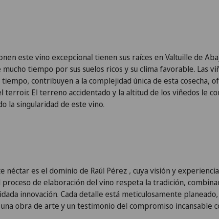
en este vino excepcional tienen sus raíces en Valtuille de Aba
mucho tiempo por sus suelos ricos y su clima favorable. Las vi
l tiempo, contribuyen a la complejidad única de esta cosecha, o
 terroir. El terreno accidentado y la altitud de los viñedos le 
o la singularidad de este vino.
te néctar es el dominio de
Raúl Pérez
, cuya visión y experiencia
l proceso de elaboración del vino respeta la tradición, combi
uidada innovación. Cada detalle está meticulosamente planeado
z una obra de arte y un testimonio del compromiso incansable co