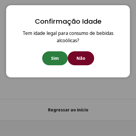
Confirmação Idade
Tem idade legal para consumo de bebidas
alcoólicas?
Anterior
Segui
Sim
Não
Portes Grátis
Portes grátis em todas as encomendas acima de €80
(Portugal Continental)
Regressar ao início