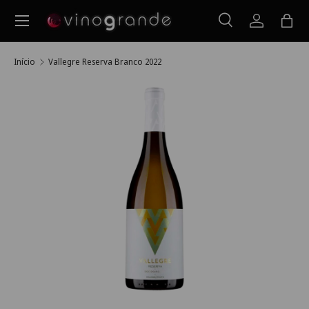
Menu
Ir para o conteúdo
Pesquisar
Iniciar ses
Saco
Pesquisar
Pesquisar
Início
Vallegre Reserva Branco 2022