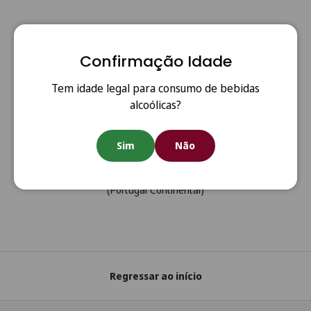
Confirmação Idade
Tem idade legal para consumo de bebidas
alcoólicas?
Sim
Não
Anterior
Segui
Portes Grátis
Portes grátis em todas as encomendas acima de €80
(Portugal Continental)
Regressar ao início