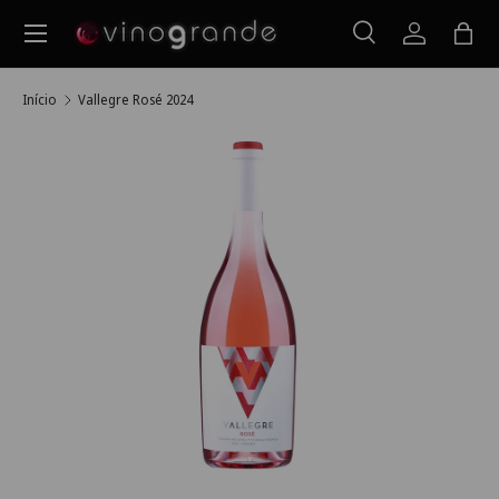
Menu
Ir para o conteúdo
Pesquisar
Iniciar ses
Saco
Pesquisar
Pesquisar
Início
Vallegre Rosé 2024