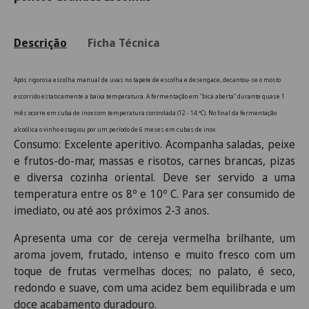
Descrição
Ficha Técnica
Após rigorosa escolha manual de uvas no tapete de escolha e desengace, decantou-se o mosto
escorrido estaticamente a baixa temperatura. A fermentação em "bica aberta" durante quase 1
mês ocorre em cuba de inox com temperatura controlada (12 - 14 ºC). No final da fermentação
alcoólica o vinho estagiou por um período de 6 meses em cubas de inox.
Consumo: Excelente aperitivo. Acompanha saladas, peixe
e frutos-do-mar, massas e risotos, carnes brancas, pizas
e diversa cozinha oriental. Deve ser servido a uma
temperatura entre os 8º e 10º C. Para ser consumido de
imediato, ou até aos próximos 2-3 anos.
Apresenta uma cor de cereja vermelha brilhante, um
aroma jovem, frutado, intenso e muito fresco com um
toque de frutas vermelhas doces; no palato, é seco,
redondo e suave, com uma acidez bem equilibrada e um
doce acabamento duradouro.